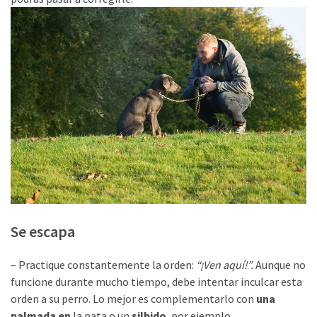
suficientesVivimos
Afición
a
explorar
MOST
USED
CATEGORIES
No
categories
Se escapa
– Practique constantemente la orden:
“¡Ven aquí!”.
Aunque no
funcione durante mucho tiempo, debe intentar inculcar esta
orden a su perro. Lo mejor es complementarlo con
una
palmada en
la pata o un
silbido
, por ejemplo.