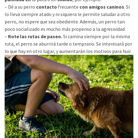
– Dé a su perro
contacto
frecuente
con amigos caninos
. Si
lo lleva siempre atado y ni siquiera le permite saludar a otro
perro, no espere que sea obediente. Además, un perro tan
poco socializado es mucho más propenso a la agresividad.
–
Rote las rutas de paseo.
Si camina siempre por la misma
ruta, el perro se aburrirá tarde o temprano. Se interesará por
lo que hay en otro lugar, y aumentarán los motivos para huir.