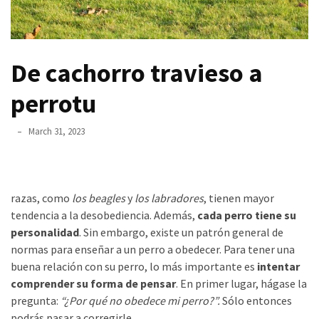
un
ser
asesino
De cachorro travieso a
Para
perrotu
que
nos
March 31, 2023
duren
el
mayor
tiempo
razas, como
los beagles
y
los labradores
, tienen mayor
posible
tendencia a la desobediencia. Además,
cada perro tiene su
personalidad
. Sin embargo, existe un patrón general de
Incluso
normas para enseñar a un perro a obedecer. Para tener una
unos
buena relación con su perro, lo más importante es
intentar
pocos
comprender su forma de pensar
. En primer lugar, hágase la
minutos
pregunta:
“¿Por qué no obedece mi perro?”.
Sólo entonces
son
podrás pasar a corregirle.