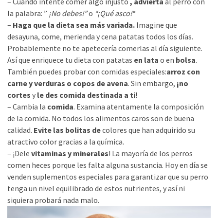
– Cuando intente comer algo injusto
, advierta
al perro con
la palabra: ”
¡No debes!”
o
“¡Qué asco!
“
–
Haga que la dieta sea más variada.
Imagine que
desayuna, come, merienda y cena patatas todos los días.
Probablemente no te apetecería comerlas al día siguiente.
Así que enriquece tu dieta con patatas
en lata
o en
bolsa
.
También puedes probar con comidas especiales:
arroz con
carne y verduras o copos de avena
. Sin embargo,
¡no
cortes
y
le des comida destinada a ti
!
– Cambia la
comida
. Examina atentamente la composición
de la comida. No todos los alimentos caros son de buena
calidad.
Evite las bolitas de
colores que han adquirido su
atractivo color gracias a la química.
– ¡Dele
vitaminas y minerales
! La mayoría de los perros
comen heces porque les falta alguna sustancia. Hoy en día se
venden suplementos especiales para garantizar que su perro
tenga un nivel equilibrado de estos nutrientes, y así ni
siquiera probará nada malo.