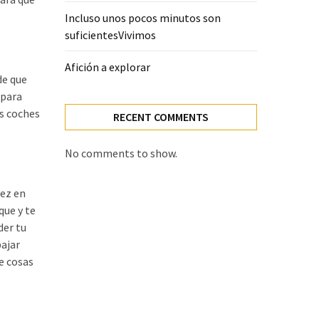
Incluso unos pocos minutos son
suficientesVivimos
Afición a explorar
de que
 para
os coches
RECENT COMMENTS
No comments to show.
vez en
que y te
der tu
bajar
e cosas