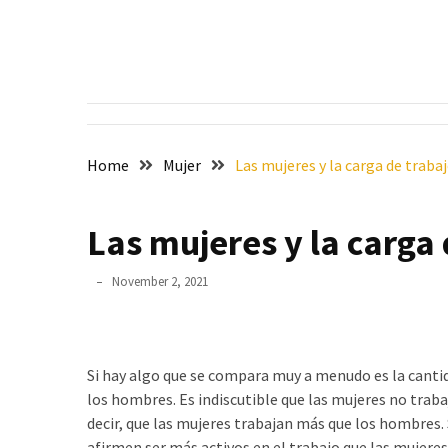
Skip
Skip
to
to
content
content
RECENT
POSTS
¿Por
qué
Home
Mujer
Las mujeres y la carga de traba
no
todas
Las mujeres y la carga 
las
mujeres
sueñan
November 2, 2021
con
casarse?
El
Si hay algo que se compara muy a menudo es la cantida
ser
los hombres. Es indiscutible que las mujeres no trab
humano
decir, que las mujeres trabajan más que los hombre
es
afirmen ser más activos en el trabajo que las mujere