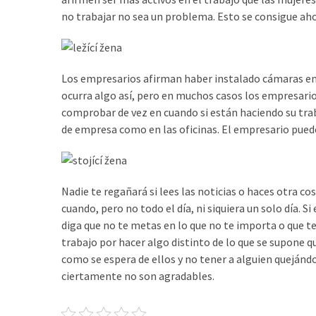
un
no trabajar no sea un problema. Esto se consigue aho
ser
asesino
Los empresarios afirman haber instalado cámaras en 
Para
ocurra algo así, pero en muchos casos los empresari
que
comprobar de vez en cuando si están haciendo su tra
nos
de empresa como en las oficinas. El empresario puede
duren
el
mayor
tiempo
Nadie te regañará si lees las noticias o haces otra co
posible
cuando, pero no todo el día, ni siquiera un solo día. Si
diga que no te metas en lo que no te importa o que te
Incluso
trabajo por hacer algo distinto de lo que se supone 
unos
como se espera de ellos y no tener a alguien quejánd
pocos
ciertamente no son agradables.
minutos
son