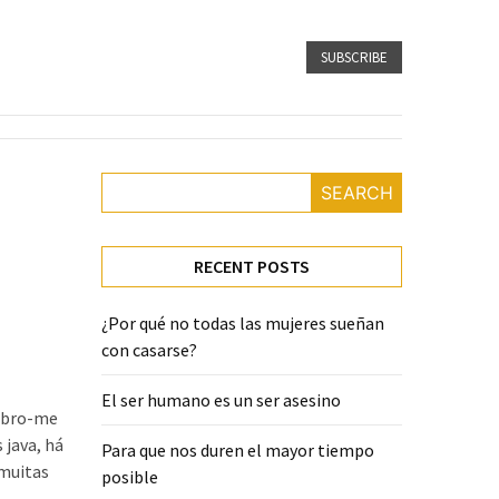
SUBSCRIBE
SEARCH
RECENT POSTS
¿Por qué no todas las mujeres sueñan
con casarse?
El ser humano es un ser asesino
embro-me
 java, há
Para que nos duren el mayor tiempo
 muitas
posible