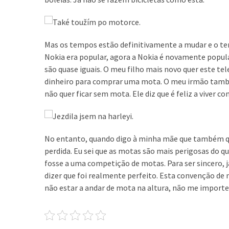
un
ser
asesino
Mas os tempos estão definitivamente a mudar e o te
Nokia era popular, agora a Nokia é novamente popular
Para
são quase iguais. O meu filho mais novo quer este t
que
dinheiro para comprar uma mota. O meu irmão tam
nos
não quer ficar sem mota. Ele diz que é feliz a viver 
duren
el
mayor
tiempo
No entanto, quando digo à minha mãe que também que
posible
perdida. Eu sei que as motas são mais perigosas do q
fosse a uma competição de motas. Para ser sincero, j
Incluso
dizer que foi realmente perfeito. Esta convenção de m
unos
não estar a andar de mota na altura, não me importe
pocos
minutos
son