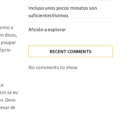
Incluso unos pocos minutos son
suficientesVivimos
como a
Afición a explorar
m disso,
a poupar
óprio
RECENT COMMENTS
No comments to show.
ça
nem se eu
ão. Devo
pesar de