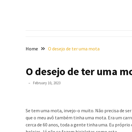
Skip
Skip
to
to
content
content
RECENT
POSTS
¿Por
qué
Home
O desejo de ter uma mota
no
todas
O desejo de ter uma m
las
mujeres
sueñan
February 10, 2023
con
casarse?
El
Se tem uma mota, invejo-o muito. Não precisa de s
ser
que o meu avô também tinha uma mota. Era um carro j
humano
cerca de 60 anos, toda a gente tinha uma. Eu próp
es
boleias. Já não se fazem bicicletas como esta.