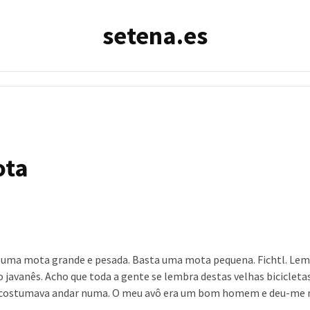
setena.es
ota
er uma mota grande e pesada. Basta uma mota pequena. Fichtl. L
avanês. Acho que toda a gente se lembra destas velhas bicicletas
rio costumava andar numa. O meu avô era um bom homem e deu-me