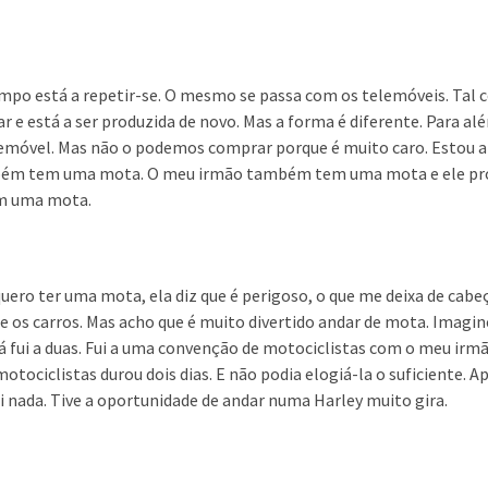
mpo está a repetir-se. O mesmo se passa com os telemóveis. Tal 
 e está a ser produzida de novo. Mas a forma é diferente. Para alé
elemóvel. Mas não o podemos comprar porque é muito caro. Estou 
bém tem uma mota. O meu irmão também tem uma mota e ele pr
com uma mota.
ro ter uma mota, ela diz que é perigoso, o que me deixa de cabe
ue os carros. Mas acho que é muito divertido andar de mota. Imagi
á fui a duas. Fui a uma convenção de motociclistas com o meu irm
otociclistas durou dois dias. E não podia elogiá-la o suficiente. A
i nada. Tive a oportunidade de andar numa Harley muito gira.