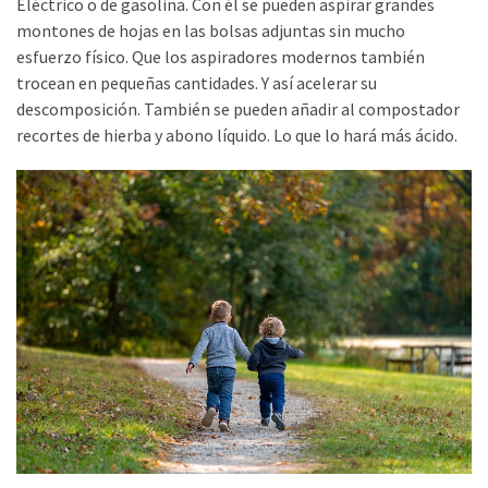
suficientesVivimos
Eléctrico o de gasolina. Con él se pueden aspirar grandes
montones de hojas en las bolsas adjuntas sin mucho
Afición
esfuerzo físico. Que los aspiradores modernos también
a
trocean en pequeñas cantidades. Y así acelerar su
explorar
descomposición. También se pueden añadir al compostador
recortes de hierba y abono líquido. Lo que lo hará más ácido.
MOST
USED
CATEGORIES
No
categories