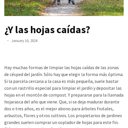
un
ser
asesino
¿Y las hojas caídas?
Para
que
January 10, 2024
nos
duren
el
Hay muchas formas de limpiar las hojas caídas de las zonas
mayor
de césped del jardín. Sólo hay que elegir la forma más óptima.
tiempo
Si la parcela cercana a la casa es más pequeña, suele bastar
posible
con un rastrillo especial para limpiar el jardín y depositar las
Incluso
hojas en el montón de compost. Y prepararse para la llamada
unos
hojarasca del año que viene. Que, si se deja madurar durante
pocos
dos o tres años, es el mejor abono para árboles frutales,
minutos
arbustos, flores y otros cultivos. Los propietarios de jardines
son
grandes suelen comprar un soplador de hojas para este fin.