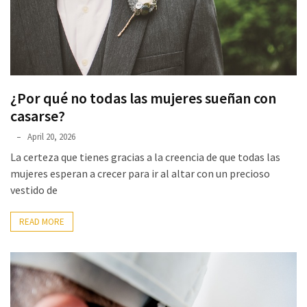
un
ser
asesino
Para
¿Por qué no todas las mujeres sueñan con
que
nos
casarse?
duren
April 20, 2026
el
La certeza que tienes gracias a la creencia de que todas las
mayor
mujeres esperan a crecer para ir al altar con un precioso
tiempo
vestido de
posible
READ MORE
Incluso
unos
pocos
minutos
son