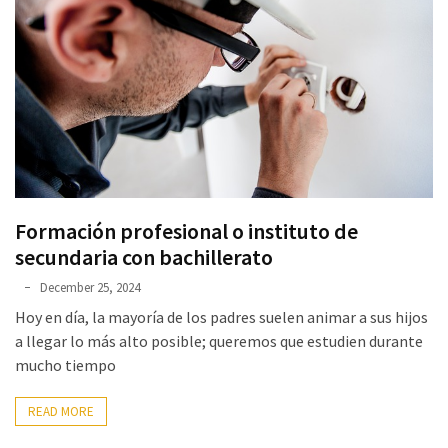
suficientesVivimos
Afición
a
explorar
MOST
USED
CATEGORIES
Formación profesional o instituto de
secundaria con bachillerato
No
categories
December 25, 2024
Hoy en día, la mayoría de los padres suelen animar a sus hijos
a llegar lo más alto posible; queremos que estudien durante
mucho tiempo
READ MORE