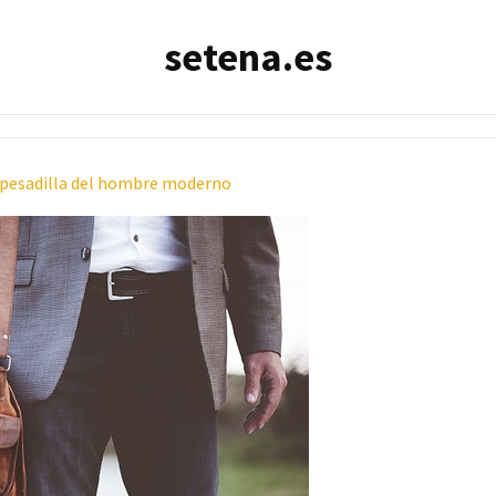
setena.es
a pesadilla del hombre moderno