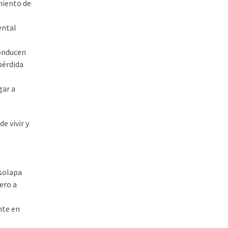
miento de
ental
conducen
pérdida
gar a
e vivir y
 solapa
ero a
nte en