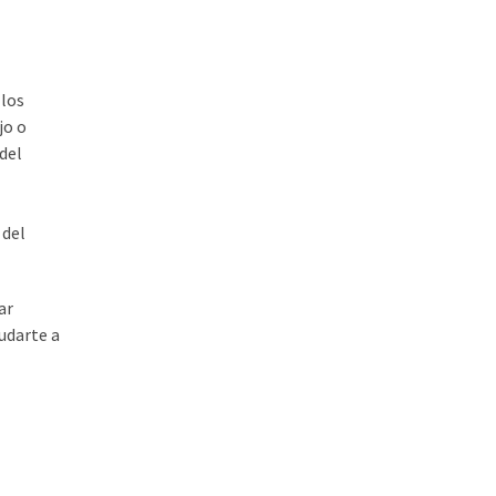
 los
jo o
del
 del
ar
udarte a