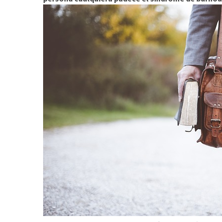
suficientesVivimos
Afición
a
explorar
MOST
USED
CATEGORIES
No
categories