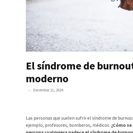
un
ser
asesino
Para
que
nos
duren
El síndrome de burnout
el
mayor
moderno
tiempo
posible
December 11, 2024
Incluso
unos
pocos
Las personas que suelen sufrir el síndrome de burnout
minutos
ejemplo, profesores, bomberos, médicos.
¿Cómo se 
son
persona cualquiera padece el síndrome de burnou