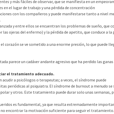
entes y más fáciles de observar, que se manifiesta en un empeora
es en el lugar de trabajo y una pérdida de concentración
relaciones con los compañeros y puede manifestarse tanto a nivel m
.
vanzada y entre ellos se encuentran los problemas de sueño, que 
r las ojeras del enfermo) y la pérdida de apetito, que conduce a la 
s, el corazón se ve sometido a una enorme presión, lo que puede lle
tada parece un cadáver andante agresivo que ha perdido las ganas d
iciar el tratamiento adecuado.
n acudir a psicólogos o terapeutas; a veces, el síndrome puede
sitas periódicas al psiquiatra. El síndrome de burnout a menudo se
polar y otros. Este tratamiento puede durar solo unas semanas, p
s queridos es fundamental, ya que resulta extremadamente importa
y no encontrar la motivación suficiente para seguir el tratamiento.