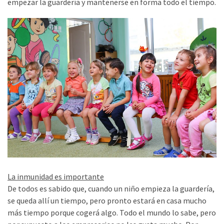
suficientesVivimos
empezar la guardería y mantenerse en forma todo el tiempo.
Afición
a
explorar
MOST
USED
CATEGORIES
No
categories
La inmunidad es importante
De todos es sabido que, cuando un niño empieza la guardería,
se queda allí un tiempo, pero pronto estará en casa mucho
más tiempo porque cogerá algo. Todo el mundo lo sabe, pero